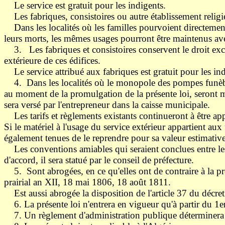
Le service est gratuit pour les indigents.
Les fabriques, consistoires ou autre établissement religi
Dans les localités où les familles pourvoient directement 
leurs morts, les mêmes usages pourront être maintenus avec
3. Les fabriques et consistoires conservent le droit exclusi
extérieure de ces édifices.
Le service attribué aux fabriques est gratuit pour les ind
4. Dans les localités où le monopole des pompes funèbres s'
au moment de la promulgation de la présente loi, seront mai
sera versé par l'entrepreneur dans la caisse municipale.
Les tarifs et règlements existants continueront à être appl
Si le matériel à l'usage du service extérieur appartient au
également tenues de le reprendre pour sa valeur estimative
Les conventions amiables qui seraient conclues entre les i
d'accord, il sera statué par le conseil de préfecture.
5. Sont abrogées, en ce qu'elles ont de contraire à la pré
prairial an XII, 18 mai 1806, 18 août 1811.
Est aussi abrogée la disposition de l'article 37 du décret
6. La présente loi n'entrera en vigueur qu'à partir du 1er
7. Un règlement d'administration publique déterminera les