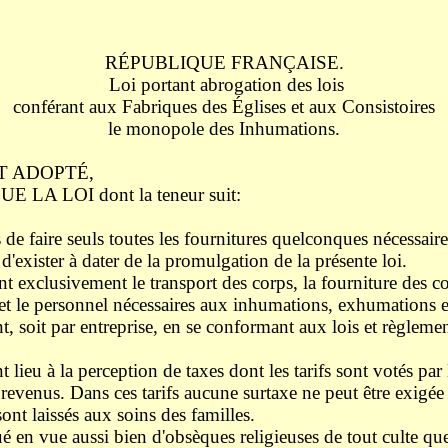
RÉPUBLIQUE FRANÇAISE.
Loi portant abrogation des lois
conférant aux Fabriques des Églises et aux Consistoires
le monopole des Inhumations.
T ADOPTÉ,
LOI dont la teneur suit:
de faire seuls toutes les fournitures quelconques nécessair
 d'exister à dater de la promulgation de la présente loi.
xclusivement le transport des corps, la fourniture des corb
es et le personnel nécessaires aux inhumations, exhumations 
nt, soit par entreprise, en se conformant aux lois et règleme
eu à la perception de taxes dont les tarifs sont votés par 
de revenus. Dans ces tarifs aucune surtaxe ne peut être exigée
t laissés aux soins des familles.
 en vue aussi bien d'obsèques religieuses de tout culte qu