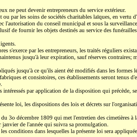
eux ne peut devenir entrepreneurs du service extérieur.
ou par les soins de sociétés charitables laïques, en vertu 
 l'autorisation du conseil municipal et sous la surveillanc
f de fournir les objets destinés au service des funérailles d
igents.
exerce par les entrepreneurs, les traités réguliers existant
ntenus jusqu'à leur expiration, sauf réserves contraires; mai
iqués jusqu'à ce qu'ils aient été modifiés dans les formes l
x fabriques et consistoires, ces établissements seront tenus 
.
ntéressés par application de la disposition qui précède, se
sente loi, les dispositions des lois et décrets sur l'organi
 du 3o décembre 1809 qui met l'entretien des cimetières à l
 janvier de l'année qui suivra sa promulgation.
 conditions dans lesquelles la présente loi sera appliquée