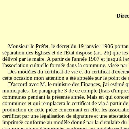
Dire
12 ju
Monsieur le Préfet, le décret du 19 janvier 1906 portant 
séparation des Églises et de l'État dispose (art. 26) que le
délivré par le maire. A partir de l'année 1907 et jusqu'à l'e
l'association cultuelle formée dans la commune, visée par l
Des modèles du certificat de vie et du certificat d'exerci
cette occasion mon attention a été appelée sur le point de 
D'accord avec M. le ministre des Finances, j'ai estimé qu'i
municipales. Le paragraphe 3 de ce compte (frais d'impre
communes pendant la présente année. Mais en qui concerne le
communes et qui remplacera le certificat de via à partir d
production de cette pièce concernant en effet les associat
certificat par une légalisation de signature et une attestati
imprimée conforme au modèle donné par la circulaire du 24 
s'approvisionner d'imprimés conformes au modèle réglementa