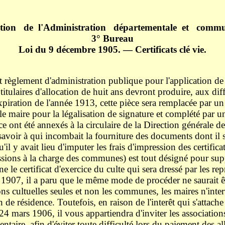
ction de l'Administration départementale et commu
3° Bureau
Loi du 9 décembre 1905. — Certificats clé vie.
in 19
règlement d'administration publique pour l'application de l
s titulaires d'allocation de huit ans devront produire, aux di
xpiration de l'année 1913, cette pièce sera remplacée par un c
e maire pour la légalisation de signature et complété par un
ce ont été annexés à la circulaire de la Direction générale 
savoir à qui incombait la fourniture des documents dont il s
l y avait lieu d'imputer les frais d'impression des certifica
ssions à la charge des communes) est tout désigné pour sup
 certificat d'exercice du culte qui sera dressé par les repr
e 1907, il a paru que le même mode de procéder ne saurait êt
ions cultuelles seules et non les communes, les maires n'int
on de résidence. Toutefois, en raison de l'interêt qui s'attach
mars 1906, il vous appartiendra d'inviter les associations 
ire, afin d'éviter toute difficulté lors du paiement des al